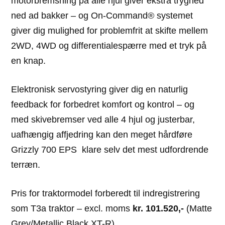
motorbremsning på alle hjul giver ekstra tryghed
ned ad bakker – og On-Command® systemet
giver dig mulighed for problemfrit at skifte mellem
2WD, 4WD og differentialespærre med et tryk på
en knap.
Elektronisk servostyring giver dig en naturlig
feedback for forbedret komfort og kontrol – og
med skivebremser ved alle 4 hjul og justerbar,
uafhængig affjedring kan den meget hårdføre
Grizzly 700 EPS klare selv det mest udfordrende
terræn.
Pris for traktormodel forberedt til indregistrering
som T3a traktor – excl. moms
kr. 101.520,-
(Matte
Grey/Metallic Black XT-R)