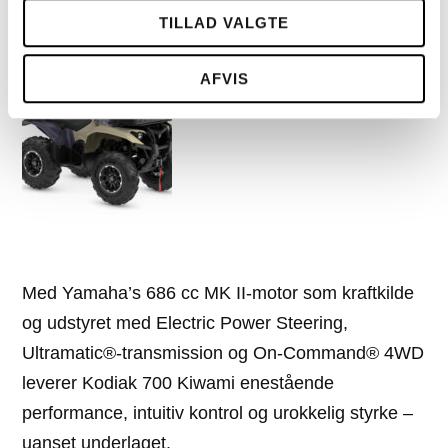
Yamaha YFM700 TA Kodiak
TILLAD VALGTE
Kiwami – ultimativ ydeevne
AFVIS
Med Yamaha’s 686 cc MK II-motor som kraftkilde
og udstyret med Electric Power Steering,
Ultramatic®-transmission og On-Command® 4WD
leverer Kodiak 700 Kiwami enestående
performance, intuitiv kontrol og urokkelig styrke –
uanset underlaget.