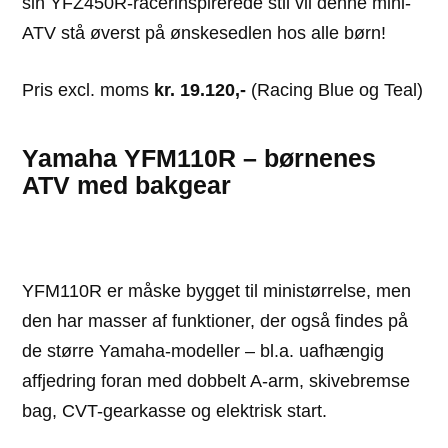
sin YFZ450R-racerinspirerede stil vil denne mini-
ATV stå øverst på ønskesedlen hos alle børn!
Pris excl. moms
kr. 19.120,-
(Racing Blue og Teal)
Yamaha YFM110R – børnenes
ATV med bakgear
YFM110R er måske bygget til ministørrelse, men
den har masser af funktioner, der også findes på
de større Yamaha-modeller – bl.a. uafhængig
affjedring foran med dobbelt A-arm, skivebremse
bag, CVT-gearkasse og elektrisk start.