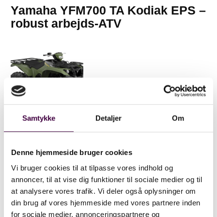
Yamaha YFM700 TA Kodiak EPS –
robust arbejds-ATV
Samtykke
Detaljer
Om
Den stærke og brugervenlige Kodiak 700 EPS er
Denne hjemmeside bruger cookies
udviklet til landmænd, skovbrugere og industrielle
Vi bruger cookies til at tilpasse vores indhold og
brugere, som har brug for en robust arbejds-ATV
annoncer, til at vise dig funktioner til sociale medier og til
til hårdt arbejde under ekstreme forhold.
at analysere vores trafik. Vi deler også oplysninger om
din brug af vores hjemmeside med vores partnere inden
Drevet af den nye momentstærke MK II 686cc
for sociale medier, annonceringspartnere og