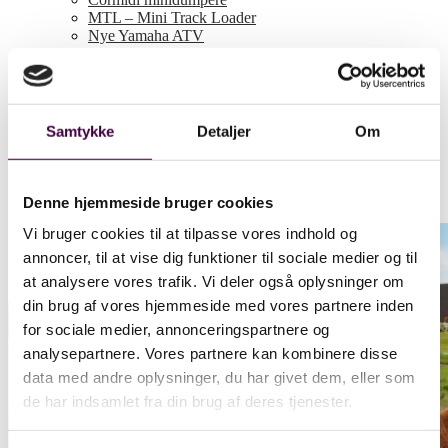
MTL – Mini Track Loader
Nye Yamaha ATV
Maskintrailere
Maskinudstyr
Brugte maskiner
Leasing
Reservedele
Samtykke
Detaljer
Om
Om IEM
Service
Historien
Kontakt
Denne hjemmeside bruger cookies
Vi bruger cookies til at tilpasse vores indhold og
annoncer, til at vise dig funktioner til sociale medier og til
at analysere vores trafik. Vi deler også oplysninger om
din brug af vores hjemmeside med vores partnere inden
for sociale medier, annonceringspartnere og
analysepartnere. Vores partnere kan kombinere disse
data med andre oplysninger, du har givet dem, eller som
de har indsamlet fra din brug af deres tjenester.