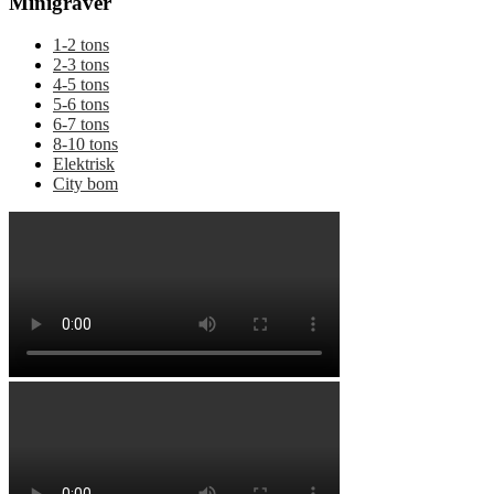
Minigraver
1-2 tons
2-3 tons
4-5 tons
5-6 tons
6-7 tons
8-10 tons
Elektrisk
City bom