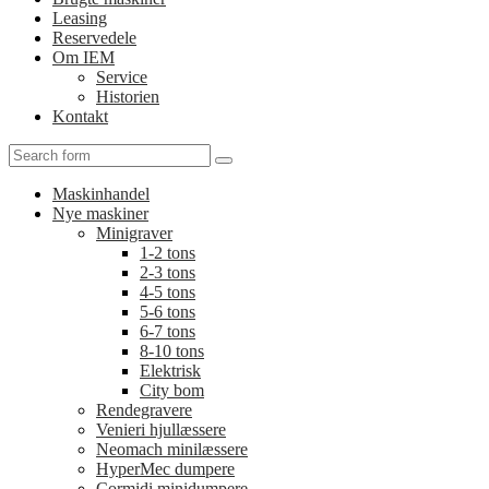
Leasing
Reservedele
Om IEM
Service
Historien
Kontakt
Search
Maskinhandel
Nye maskiner
Minigraver
1-2 tons
2-3 tons
4-5 tons
5-6 tons
6-7 tons
8-10 tons
Elektrisk
City bom
Rendegravere
Venieri hjullæssere
Neomach minilæssere
HyperMec dumpere
Cormidi minidumpere