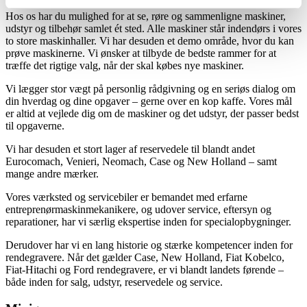
Hos os har du mulighed for at se, røre og sammenligne maskiner,
udstyr og tilbehør samlet ét sted. Alle maskiner står indendørs i vores
to store maskinhaller. Vi har desuden et demo område, hvor du kan
prøve maskinerne. Vi ønsker at tilbyde de bedste rammer for at
træffe det rigtige valg, når der skal købes nye maskiner.
Vi lægger stor vægt på personlig rådgivning og en seriøs dialog om
din hverdag og dine opgaver – gerne over en kop kaffe. Vores mål
er altid at vejlede dig om de maskiner og det udstyr, der passer bedst
til opgaverne.
Vi har desuden et stort lager af reservedele til blandt andet
Eurocomach, Venieri, Neomach, Case og New Holland – samt
mange andre mærker.
Vores værksted og servicebiler er bemandet med erfarne
entreprenørmaskinmekanikere, og udover service, eftersyn og
reparationer, har vi særlig ekspertise inden for specialopbygninger.
Derudover har vi en lang historie og stærke kompetencer inden for
rendegravere. Når det gælder Case, New Holland, Fiat Kobelco,
Fiat-Hitachi og Ford rendegravere, er vi blandt landets førende –
både inden for salg, udstyr, reservedele og service.