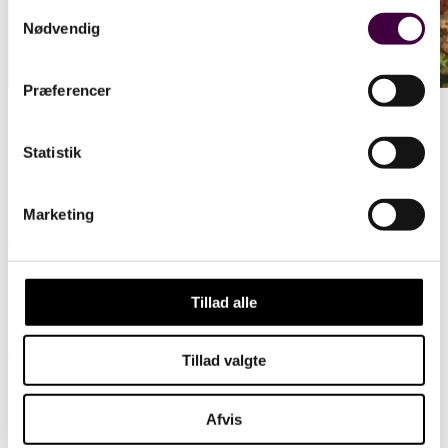
Samtykkevalg
Nødvendig
Præferencer
Om IEM
Statistik
Maskinhandel med stort lager
Marketing
Vi er en specialiseret maskinhandel med et stort og alsidigt lager af
entreprenørmaskiner.
I Kastbjerg har vi altid både
nye
og
brugte
maskiner på lager – klar
til hurtig levering.
Tillad alle
Vores sortiment omfatter primært
minigravere
,
hjullæssere
,
minilæssere
,
dumpere
og
ATV
. Produktmixet er nøje udvalgt, så vi
Tillad valgte
kan stå inde for høj kvalitet, driftssikkerhed, ydeevne og support.
De fleste
brugte maskiner
bliver grundigt gennemgået og
Afvis
topklargjort på vores eget specialværksted og sælges med
reklamationsret, så du kan handle trygt.