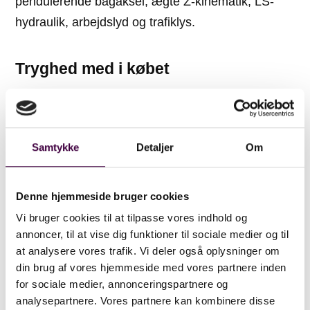
pendulerende bagaksel, ægte Z-kinematik, LS-
hydraulik, arbejdslyd og trafiklys.
Tryghed med i købet
Alle Venieri hjullæssere
leveres med 2 års / 2.000
timers fabriksgaranti.
Samtykke
Detaljer
Om
Venieri VF4.63H – DK-SPEC inkluderer bl.a.:
Denne hjemmeside bruger cookies
✔ Hydraulisk hurtigskift (valgfrit ophæng)
Vi bruger cookies til at tilpasse vores indhold og
✔ 3. funktion ført frem til hurtigskift
annoncer, til at vise dig funktioner til sociale medier og til
✔ Servohydraulisk joystick med
at analysere vores trafik. Vi deler også oplysninger om
proportionalstyring
din brug af vores hjemmeside med vores partnere inden
✔ Fuld lukket kabine med AirCondition
for sociale medier, annonceringspartnere og
analysepartnere. Vores partnere kan kombinere disse
✔ Komfort luftsæde