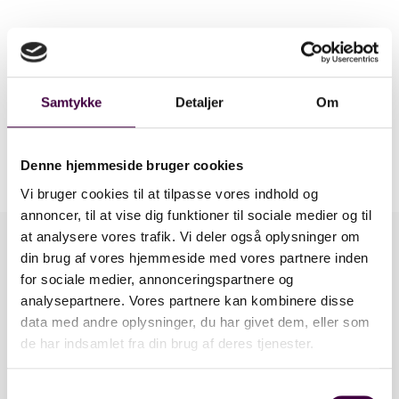
BROCHURE
Samtykke
Detaljer
Om
Denne hjemmeside bruger cookies
Vi bruger cookies til at tilpasse vores indhold og
annoncer, til at vise dig funktioner til sociale medier og til
at analysere vores trafik. Vi deler også oplysninger om
din brug af vores hjemmeside med vores partnere inden
6-7 TONS
for sociale medier, annonceringspartnere og
analysepartnere. Vores partnere kan kombinere disse
60 ZT
data med andre oplysninger, du har givet dem, eller som
de har indsamlet fra din brug af deres tjenester.
65 TR
S